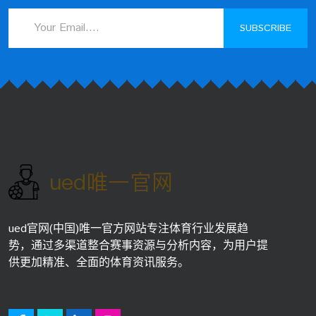
SUBSCRIBE
ued官网(中国)唯一官方网站专注体育行业发展趋
势，通过多渠道整合赛事资源与分析内容，为用户提
供更加精准、全面的体育资讯服务。