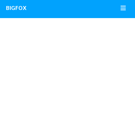
新闻动态
首页
新闻动态