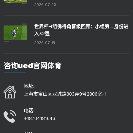
2026-07-20
世界杯H组佛得角晋级回顾：小组第二身份进
入32强
2026-07-19
咨询
ued官网体育
地址:
上海市宝山区双城路803弄9号2806室-1
电话:
+18704181643