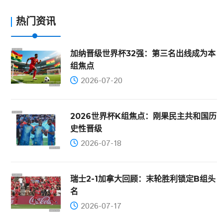
热门资讯
加纳晋级世界杯32强：第三名出线成为本
组焦点
2026-07-20
2026世界杯K组焦点：刚果民主共和国历
史性晋级
2026-07-18
瑞士2-1加拿大回顾：末轮胜利锁定B组头
名
2026-07-17