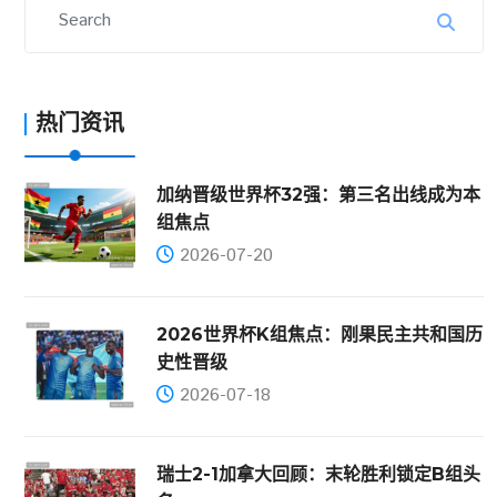
热门资讯
加纳晋级世界杯32强：第三名出线成为本
组焦点
2026-07-20
2026世界杯K组焦点：刚果民主共和国历
史性晋级
2026-07-18
瑞士2-1加拿大回顾：末轮胜利锁定B组头