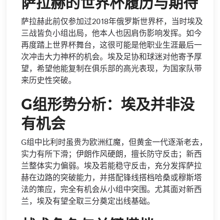
萨拉赫的世界杯履历与期待
萨拉赫此前仅参加过2018年俄罗斯世界杯，当时埃及
三战皆负小组出局，他本人也因肩伤影响发挥。如今
再度踏上世界杯舞台，这很可能是他职业生涯最后一
次冲击大力神杯的机会。埃及足协和球迷对他寄予厚
望，希望他能复制在俱乐部的高光表现，为国家队带
来历史性突破。
G组形势分析：埃及并非没
有机会
G组中比利时虽贵为欧洲红魔，但黄金一代逐渐老去，
实力有所下滑；伊朗作风硬朗，擅长防守反击；新西
兰整体实力偏弱。埃及若能稳守反击，充分发挥萨拉
赫在边路的突破能力，并搭配锋线搭档哈桑或穆斯塔
法的策应，完全有机会从小组中突围。尤其面对新西
兰，埃及有望全取三分奠定出线基础。