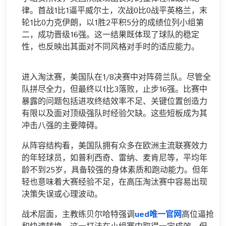
律。首战1比1逼平威尔士，次战0比0战平英格兰，末
轮1比0力克伊朗，以1胜2平积5分的成绩位列小组第
二，成功晋级16强。这一结果既体现了球队的稳定
性，也反映出其面对不同风格对手时的适应能力。
进入淘汰赛，美国队在1/8决赛中对阵荷兰队。尽管全
队拼尽全力，但最终以1比3落败，止步16强。比赛中
暴露的问题包括进攻终结效率不足、关键位置创造力
有限以及面对顶级强队时经验欠缺。这些短板成为其
冲击八强的主要障碍。
从阵容结构看，美国队拥有众多在欧洲主流联赛效力
的年轻球员，如普利西奇、雷纳、麦肯尼等，平均年
龄不到25岁，具备较强的身体素质和跑动能力。但年
轻也意味着大赛经验不足，在高压淘汰赛中容易出现
决策失误或心理波动。
战术层面，主教练贝尔哈特强调
ued唯一官网
高位逼抢