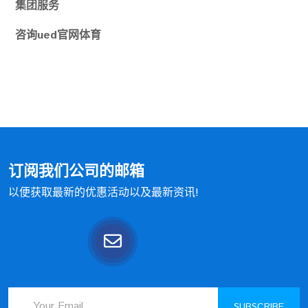
集团服务
咨询
ued官网体育
订阅我们公司的邮箱
以便获取最新的优惠活动以及最新资讯!
SUBSCRIBE