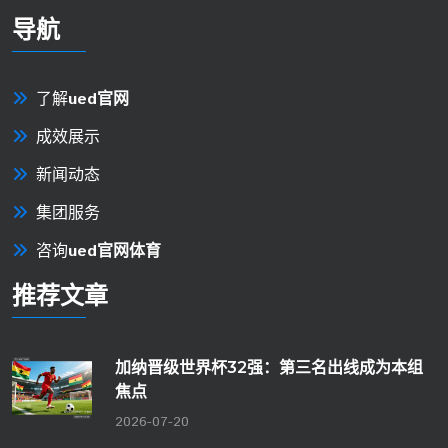
导航
了解
ued官网
成效展示
新闻动态
集团服务
咨询
ued官网体育
推荐文章
加纳晋级世界杯32强：第三名出线成为本组
焦点
2026-07-20