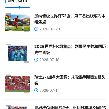
热门资讯
加纳晋级世界杯32强：第三名出线成为本
组焦点
2026-07-20
2026世界杯K组焦点：刚果民主共和国历
史性晋级
2026-07-18
瑞士2-1加拿大回顾：末轮胜利锁定B组头
名
2026-07-17
世界杯G组最终积分：比利时和埃及同积5