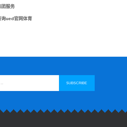
集团服务
咨询
ued官网体育
SUBSCRIBE