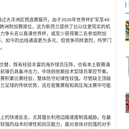
通过大洋洲区预选赛展开。由于2026年世界杯扩军至48
个跨洲附加赛席位，这为新西兰提供了比以往更现实的机
中力争头名以直通世界杯，或至少获得第二名参加附加
经历，如今的出线通道更为多元，但竞争同样激烈，所罗门
显。
交替，既有经验丰富的海外球员压阵，也有本土联赛涌
的前锋仍具备冲击力，中场则依赖技术型球员掌控节奏。
联赛积累比赛经验，整体防守纪律性较强。尽管缺乏顶级
西兰足球的传统优势，这在密集赛程和高压淘汰赛中可能
础上的快速反击，尤其擅长利用边路速度制造威胁。在最
出较强的战术纪律性和抗压能力，面对身体对抗强的对手