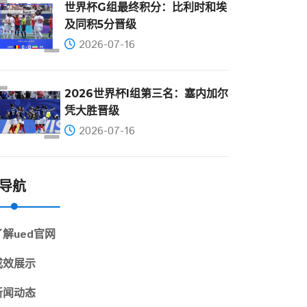
世界杯G组最终积分：比利时和埃
及同积5分晋级
2026-07-16
2026世界杯I组第三名：塞内加尔
凭大胜晋级
2026-07-16
导航
了解
ued官网
成效展示
新闻动态