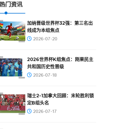
热门资讯
加纳晋级世界杯32强：第三名出
线成为本组焦点
2026-07-20
2026世界杯K组焦点：刚果民主
共和国历史性晋级
2026-07-18
瑞士2-1加拿大回顾：末轮胜利锁
定B组头名
2026-07-17