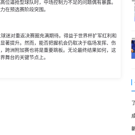
或高位逼抢型球队时，中场控制力不足的问题偶有暴露。
能力在预选赛阶段突围。
西兰球迷对重返决赛圈充满期待。得益于世界杯扩军红利和
率显著提升。然而，能否把握机会仍取决于临场发挥、伤
通，跨洲附加赛也将是重要跳板。无论最终结果如何，这
世界舞台的关键节点上。