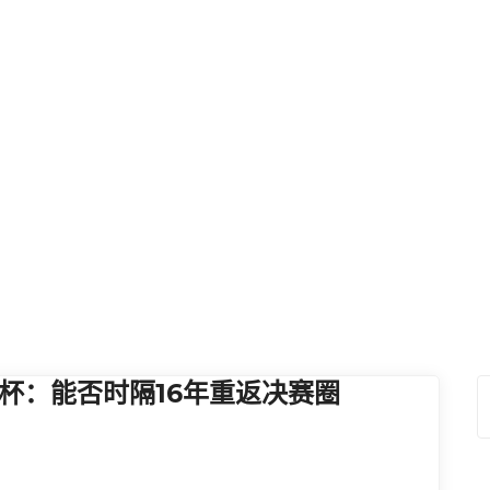
新闻动态
首页
新闻动态
界杯：能否时隔16年重返决赛圈