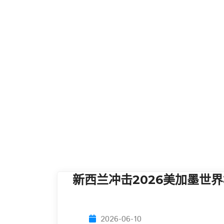
新西兰冲击2026美加墨世
2026-06-10