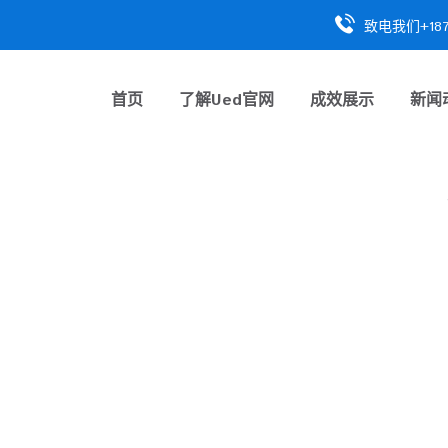
致电我们+1870
首页
了解
Ued官网
成效展示
新闻