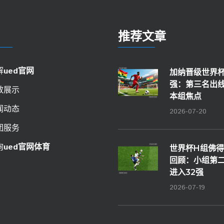
推荐文章
解
ued官网
加纳晋级世界杯
强：第三名出
效展示
本组焦点
闻动态
2026-07-20
团服务
询
ued官网体育
世界杯H组佛
回顾：小组第
进入32强
2026-07-19