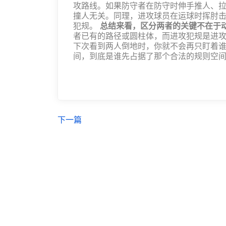
攻路线。如果防守者在防守时伸手推人、
撞人无关。同理，进攻球员在运球时挥肘
犯规。
总结来看，区分两者的关键不在于
者已有的路径或圆柱体，而进攻犯规是进
下次看到两人倒地时，你就不会再只盯着
间，到底是谁先占据了那个合法的规则空
下一篇