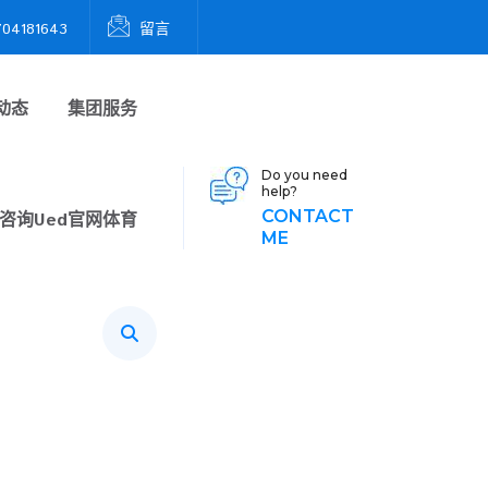
4181643
留言
动态
集团服务
Do you need
help?
CONTACT
咨询
Ued官网体育
ME