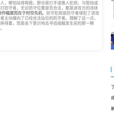
拉人，哪怕站得再稳，那也是打手或推人犯规，与阻挡或
击打防守者，无论防守位置是否合法，都是进攻方的违体
动作幅度而在于时空先机
。防守犯规是防守者侵犯了进攻
攻者主动撞向了已经合法站位的防守者。理解了这一点，
谁摔得重，而是会下意识地去寻找接触发生前的那一瞬
间。