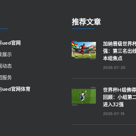
推荐文章
解
ued官网
加纳晋级世界杯
强：第三名出
效展示
本组焦点
闻动态
2026-07-20
团服务
询
ued官网体育
世界杯H组佛
回顾：小组第
进入32强
2026-07-19