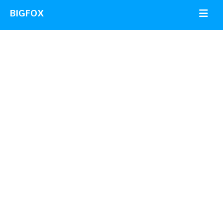
新闻动态
首页
新闻动态