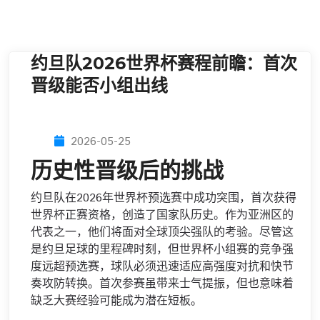
约旦队2026世界杯赛程前瞻：首次
晋级能否小组出线
2026-05-25
历史性晋级后的挑战
约旦队在2026年世界杯预选赛中成功突围，首次获得
世界杯正赛资格，创造了国家队历史。作为亚洲区的
代表之一，他们将面对全球顶尖强队的考验。尽管这
是约旦足球的里程碑时刻，但世界杯小组赛的竞争强
度远超预选赛，球队必须迅速适应高强度对抗和快节
奏攻防转换。首次参赛虽带来士气提振，但也意味着
缺乏大赛经验可能成为潜在短板。