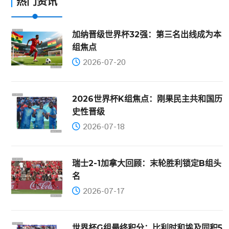
热门资讯
加纳晋级世界杯32强：第三名出线成为本
组焦点
2026-07-20
2026世界杯K组焦点：刚果民主共和国历
史性晋级
2026-07-18
瑞士2-1加拿大回顾：末轮胜利锁定B组头
名
2026-07-17
世界杯G组最终积分：比利时和埃及同积5