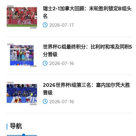
瑞士2-1加拿大回顾：末轮胜利锁定B组头
名
2026-07-17
世界杯G组最终积分：比利时和埃及同积5
分晋级
2026-07-16
2026世界杯I组第三名：塞内加尔凭大胜
晋级
2026-07-16
导航