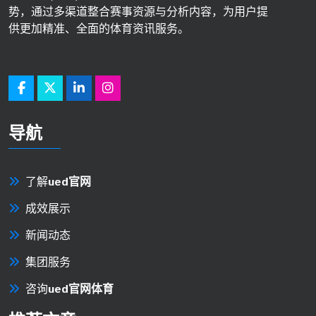
势，通过多渠道整合赛事资源与分析内容，为用户提
供更加精准、全面的体育资讯服务。
导航
了解
ued官网
成效展示
新闻动态
集团服务
咨询
ued官网体育