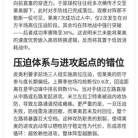
向前直塞的穿透力。于是球权往往经多次横传才交至
莱奥脚下，此时对手防线已完成落位。观察对阵那不
勒斯一役可见，莱奥7次成功过人中，仅2次发生在对
方半场高位压迫阶段，其余均在阵地战中强行突破
——后者成功率骤降至38%。这说明米兰未能将莱奥
的速度优势嵌入高效转换逻辑，反而将其置于低效消
耗战中。
压迫体系与进攻起点的错位
皮奥利要求前场三人组实施高位压迫，但莱奥的防守
参与度长期偏低。上赛季他场均抢断仅0.8次，回追距
离在意甲边锋中排名倒数15%。当对手绕过左路直接
从中路或右路发起进攻，米兰左后卫特奥被迫内收协
防，导致左路通道彻底瘫痪。更严重的是，一旦压迫
失败，防线需急速回撤，而莱奥若未及时回位，整个
左路将暴露巨大空档。这种攻防职责的割裂，使得莱
奥的进攻启动常以牺牲防守稳定性为代价，形成恶性
循环：越依赖他进攻，整体阵型越脆弱。