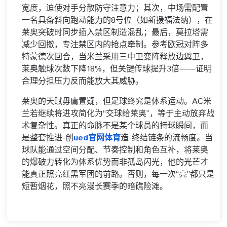
宽度，迫使对手分散防守注意力；其次，中场需配置
一名具备斜向跑动能力的8号位（如新援福法纳），在
莱奥突破时同步插入禁区制造混乱；最后，莫拉塔需
减少回撤，专注禁区内的抢点牵制。参考欧冠对阵多
特蒙德次回合，当米兰采用三中卫变阵释放边翼卫，
莱奥触球次数下降18%，但关键传球提升3倍——证明
合理分担压力反而能放大其威胁。
莱奥的天赋毋庸置疑，但足球终究是体系运动。AC米
兰若继续将进攻简化为“交球给莱奥”，等于主动放弃战
术复杂性。真正的命脉不是某个球员的持球瞬间，而
是整套推进-创
ued官网体育
造-终结链条的流畅度。当
球队能通过空间分配、节奏控制和角色互补，将莱奥
的爆破力转化为体系优势而非孤岛闪光，他的光芒才
能真正照亮红黑军团的前路。否则，每一次“亮”都只是
短暂烟花，照不亮漫长赛季的暗礁险滩。