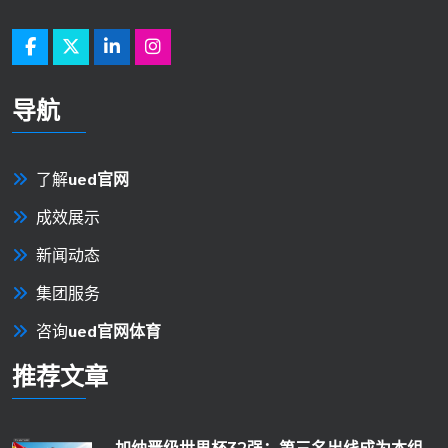
导航
了解
ued官网
成效展示
新闻动态
集团服务
咨询
ued官网体育
推荐文章