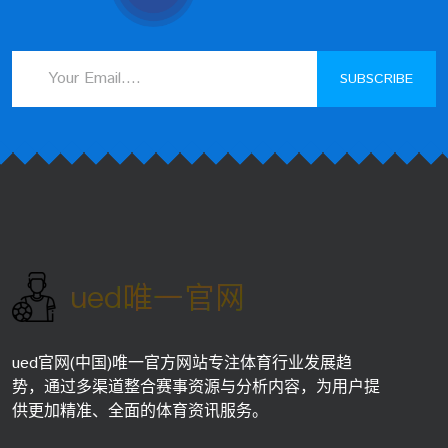
SUBSCRIBE
ued官网(中国)唯一官方网站专注体育行业发展趋
势，通过多渠道整合赛事资源与分析内容，为用户提
供更加精准、全面的体育资讯服务。