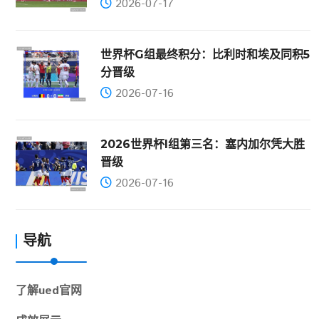
2026-07-17
世界杯G组最终积分：比利时和埃及同积5
分晋级
2026-07-16
2026世界杯I组第三名：塞内加尔凭大胜
晋级
2026-07-16
导航
了解
ued官网