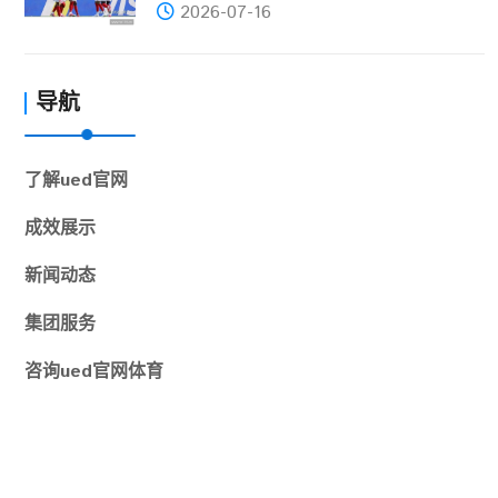
2026-07-16
导航
了解
ued官网
成效展示
新闻动态
集团服务
咨询
ued官网体育