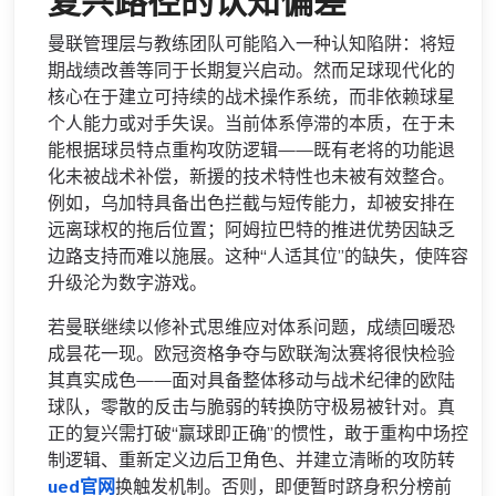
复兴路径的认知偏差
曼联管理层与教练团队可能陷入一种认知陷阱：将短
期战绩改善等同于长期复兴启动。然而足球现代化的
核心在于建立可持续的战术操作系统，而非依赖球星
个人能力或对手失误。当前体系停滞的本质，在于未
能根据球员特点重构攻防逻辑——既有老将的功能退
化未被战术补偿，新援的技术特性也未被有效整合。
例如，乌加特具备出色拦截与短传能力，却被安排在
远离球权的拖后位置；阿姆拉巴特的推进优势因缺乏
边路支持而难以施展。这种“人适其位”的缺失，使阵容
升级沦为数字游戏。
若曼联继续以修补式思维应对体系问题，成绩回暖恐
成昙花一现。欧冠资格争夺与欧联淘汰赛将很快检验
其真实成色——面对具备整体移动与战术纪律的欧陆
球队，零散的反击与脆弱的转换防守极易被针对。真
正的复兴需打破“赢球即正确”的惯性，敢于重构中场控
制逻辑、重新定义边后卫角色、并建立清晰的攻防转
ued官网
换触发机制。否则，即便暂时跻身积分榜前