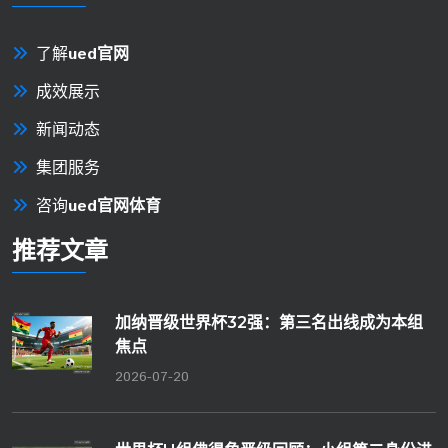
了解
ued官网
成效展示
新闻动态
集团服务
咨询
ued官网体育
推荐文章
加纳晋级世界杯32强：第三名出线成为本组
焦点
2026-07-20