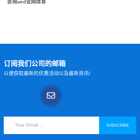
咨询
ued官网体育
订阅我们公司的邮箱
以便获取最新的优惠活动以及最新资讯!
SUBSCRIBE