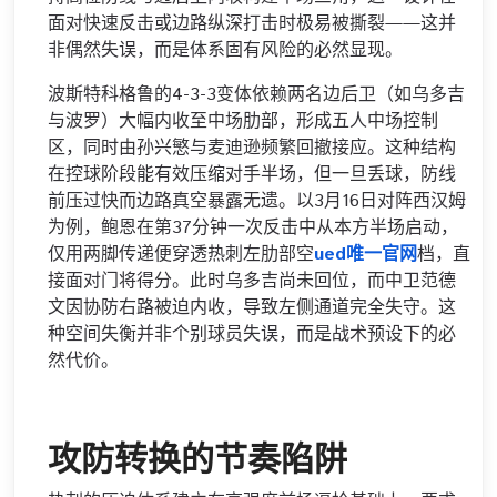
面对快速反击或边路纵深打击时极易被撕裂——这并
非偶然失误，而是体系固有风险的必然显现。
波斯特科格鲁的4-3-3变体依赖两名边后卫（如乌多吉
与波罗）大幅内收至中场肋部，形成五人中场控制
区，同时由孙兴慜与麦迪逊频繁回撤接应。这种结构
在控球阶段能有效压缩对手半场，但一旦丢球，防线
前压过快而边路真空暴露无遗。以3月16日对阵西汉姆
为例，鲍恩在第37分钟一次反击中从本方半场启动，
仅用两脚传递便穿透热刺左肋部空
ued唯一官网
档，直
接面对门将得分。此时乌多吉尚未回位，而中卫范德
文因协防右路被迫内收，导致左侧通道完全失守。这
种空间失衡并非个别球员失误，而是战术预设下的必
然代价。
攻防转换的节奏陷阱