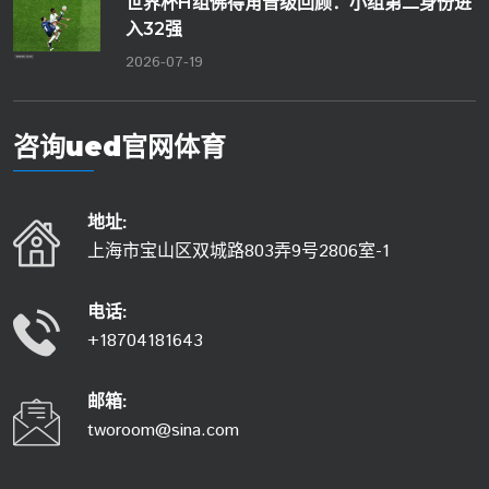
世界杯H组佛得角晋级回顾：小组第二身份进
入32强
2026-07-19
咨询
ued官网体育
地址:
上海市宝山区双城路803弄9号2806室-1
电话:
+18704181643
邮箱:
tworoom@sina.com