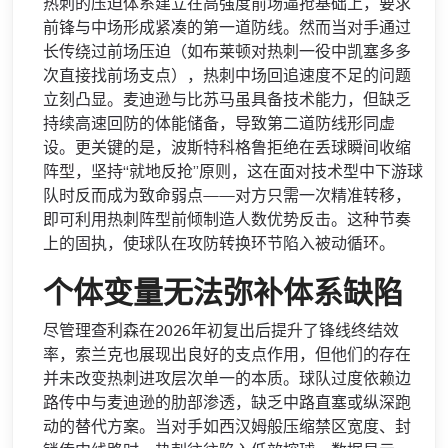
热刺的压迫体系建立在高强度前场逼抢基础上，要求
前锋与中场形成紧凑的第一道防线。然而当对手通过
长传绕过前场压迫（如布莱顿对热刺一役中凯塞多多
次直接找前场支点），热刺中场回追速度不足的问题
立刻凸显。麦迪逊与比苏马虽具备技术能力，但缺乏
持续高速回防的体能储备，导致第二道防线形同虚
设。更关键的是，波斯特科格鲁拒绝在丢球瞬间收缩
阵型，坚持“就地反抢”原则，这在面对技术型中下游球
队时反而成为致命弱点——对方只需一次精准转移，
即可利用热刺阵型前倾制造人数优势反击。这种节奏
上的固执，使球队在攻防转换环节陷入被动循环。
个体变量无法弥补体系缺陷
尽管理查利森在2026年初复出后提升了锋线终结效
率，索兰克也展现出良好的支点作用，但他们的存在
并未改变热刺进攻层次单一的本质。球队过度依赖边
路传中与麦迪逊的肋部渗透，缺乏中路直塞或纵深跑
动的替代方案。当对手如西汉姆般压缩禁区宽度、封