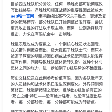
目前四支球队积分紧咬，任何一场胜负都可能彻底改
写出线格局。净胜球和相互战绩的重要性因此被放大
ued唯一官网
，使得后续比赛不仅关乎胜负，更涉及复
杂的策略博弈。部分球队已开始调整首发阵容，尝试
更具攻击性的打法以争取主动，而另一些则选择稳守
反击，力求在有限机会中一击制胜。
球星表现也成为变数之一。个别核心球员状态回暖，
在关键时刻挺身而出，极大提振了球队士气；而原本
被寄予厚望的明星却因伤病或战术适配问题未能发挥
应有作用，间接导致球队整体运转失衡。这种个体与
集体之间的张力，进一步加剧了D组局势的不确定性。
历史交锋记录在此刻参考价值有限，因为各队近年来
的人员结构和战术体系已发生深刻变化。外界预测频
繁修正，球迷情绪随之起伏，反映出D组当前真正的
“死亡之组”特质——没有绝对强者，也没有注定出局
者。每一分都珍贵，每一分钟都可能成为转折点。