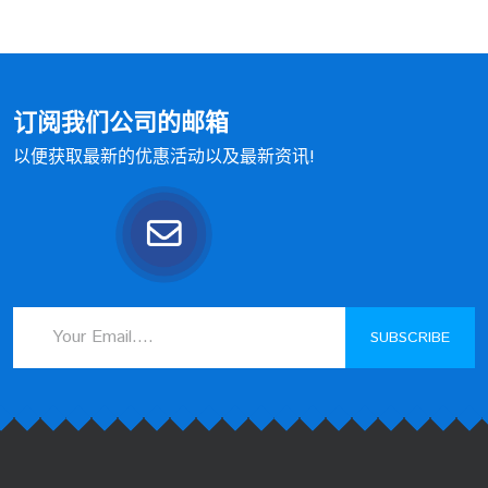
订阅我们公司的邮箱
以便获取最新的优惠活动以及最新资讯!
SUBSCRIBE