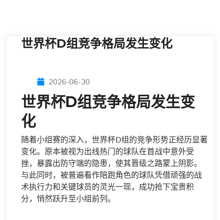
世界杯D组竞争格局发生变化
2026-06-30
世界杯D组竞争格局发生变
化
随着小组赛的深入，世界杯D组的竞争形势正经历显著
变化。原本被视为出线热门的球队在首战中意外受
挫，暴露出防守端的隐患，使其晋级之路蒙上阴影。
与此同时，被普遍看作陪跑角色的球队凭借顽强的战
术执行力和关键球员的灵光一现，成功抢下宝贵积
分，悄然跃升至小组前列。