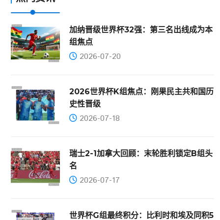
加纳晋级世界杯32强：第三名出线成为本
组焦点
2026-07-20
2026世界杯K组焦点：刚果民主共和国历
史性晋级
2026-07-18
瑞士2-1加拿大回顾：末轮胜利锁定B组头
名
2026-07-17
世界杯G组最终积分：比利时和埃及同积5