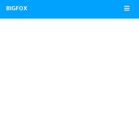
成效展示
首页
成效展示