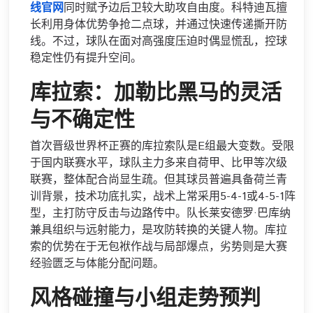
线官网
同时赋予边后卫较大助攻自由度。科特迪瓦擅
长利用身体优势争抢二点球，并通过快速传递撕开防
线。不过，球队在面对高强度压迫时偶显慌乱，控球
稳定性仍有提升空间。
库拉索：加勒比黑马的灵活
与不确定性
首次晋级世界杯正赛的库拉索队是E组最大变数。受限
于国内联赛水平，球队主力多来自荷甲、比甲等次级
联赛，整体配合尚显生疏。但其球员普遍具备荷兰青
训背景，技术功底扎实，战术上常采用5-4-1或4-5-1阵
型，主打防守反击与边路传中。队长莱安德罗·巴库纳
兼具组织与远射能力，是攻防转换的关键人物。库拉
索的优势在于无包袱作战与局部爆点，劣势则是大赛
经验匮乏与体能分配问题。
风格碰撞与小组走势预判