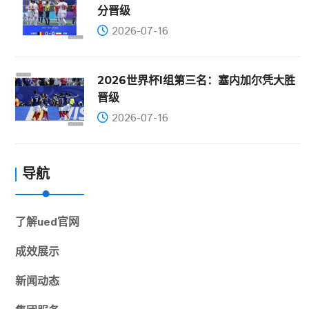
分晋级
2026-07-16
2026世界杯I组第三名：塞内加尔凭大胜
晋级
2026-07-16
导航
了解
ued官网
成效展示
新闻动态