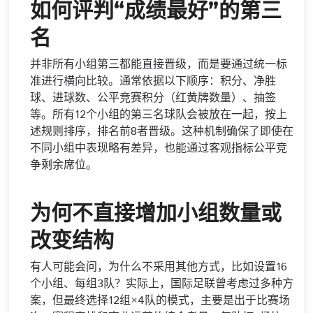
如何评判“成绩最好”的第三
名
并非所有小组第三都能直接晋级，而是要通过统一标
准进行横向比较。通常依据以下顺序：积分、净胜
球、进球数、公平竞赛积分（红黄牌数量）、抽签
等。所有12个小组的第三名球队会被放在一起，按上
述规则排序，排名前8者晋级。这种机制确保了即使在
不同小组中表现略有差异，也能通过客观指标公平竞
争剩余席位。
为何不直接增加小组数量或
改变结构
有人可能会问，为什么不采用其他方式，比如设置16
个小组、每组3队？实际上，国际足联曾考虑过多种方
案，但最终选择12组×4队的模式，主要是出于比赛场