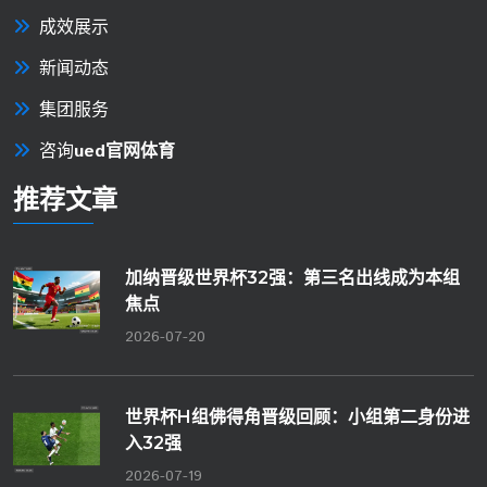
成效展示
新闻动态
集团服务
咨询
ued官网体育
推荐文章
加纳晋级世界杯32强：第三名出线成为本组
焦点
2026-07-20
世界杯H组佛得角晋级回顾：小组第二身份进
入32强
2026-07-19