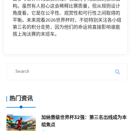
构。虽然有人担心这会稀释比赛质量，但从规则设计
角度看，它是在公平性、观赏性和可行性之间取得的
平衡。未来观看2026世界杯时，不妨特别关注各小组
第三名的积分走势，因为他们的命运将直接影响谁能
搭上淘汰赛的末班车。
热门资讯
加纳晋级世界杯32强：第三名出线成为本
组焦点