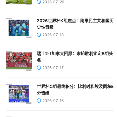
2026-07-20
2026世界杯K组焦点：刚果民主共和国历
史性晋级
2026-07-18
瑞士2-1加拿大回顾：末轮胜利锁定B组头
名
2026-07-17
世界杯G组最终积分：比利时和埃及同积5
分晋级
2026-07-16