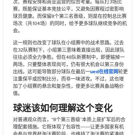
次、赛程安排和商业运营的综合考量。每队打3场比
赛，既能保证基本竞技公平，又避免因赛程过密影响
球员健康。而保留8个第三名晋级，则是在控制总比赛
场次（共104场）的同时，给予更多球队继续竞争的机
会。
这一规则也改变了球队在小组赛中的战术思路。过去
在32队赛制下，小组第三意味着直接出局，因此球队
往往必须全力争胜。但在48队新赛制中，即便输掉一
两场，只要整体表现尚可，仍有很大机会以第三身份
出线。这可能导致部分球队在最后一
ued在线官网
轮更
注重保平或控制比分，而非一味进攻。不过，这也增
加了小组赛的悬念和复杂性，使更多比赛具备战略价
值。
球迷该如何理解这个变化
对普通观众而言，“8个第三晋级”本质上是扩军后的合
理配套措施。它既体现了包容性——让更多国家有机
会参与世界杯淘汰赛阶段，也维持了淘汰赛的紧凑结