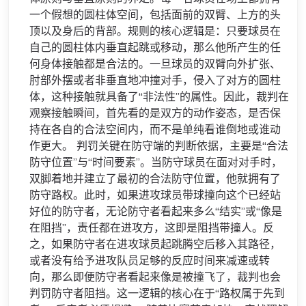
一个假想的圆柱体空间，包括面前的双臂、上方的头
顶以及身后的背部。规则的核心逻辑是：只要球员在
自己的圆柱体内垂直起跳或移动，那么他所产生的任
何身体接触都是合法的。一旦球员的双臂向外扩张、
肘部外摆或者非垂直地冲撞对手，侵入了对方的圆柱
体，这种接触就具备了“非法性”的属性。因此，裁判在
观察接触瞬间，首先看的是双方的动作姿态，是否保
持在各自的合法空间内，而不是单纯看谁倒地或谁动
作更大。 判罚关键在防守端的判断依据，主要是“合法
防守位置”与“时间要素”。当防守球员在面对对手时，
双脚着地并建立了最初的合法防守位置，他就拥有了
防守路权。此时，如果进攻球员带球撞向这个已经站
好位的防守者，无论防守者看起来多么“结实”或“像是
在阻挡”，责任都在进攻方，这即是阻挡带撞人。反
之，如果防守者在进攻球员起跳腾空后移入其路径，
或者没有给予进攻队员足够的反应时间来减速或转
向，那么即便防守者看起来像是被撞飞了，裁判也会
判罚防守者阻挡。这一逻辑的核心在于“路权属于先到