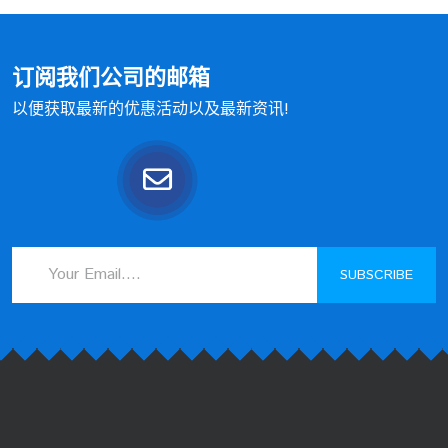
订阅我们公司的邮箱
以便获取最新的优惠活动以及最新资讯!
SUBSCRIBE