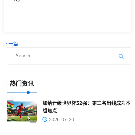
下一篇
热门资讯
加纳晋级世界杯32强：第三名出线成为本
组焦点
2026-07-20