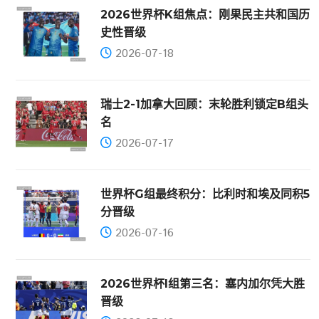
2026世界杯K组焦点：刚果民主共和国历
史性晋级
2026-07-18
瑞士2-1加拿大回顾：末轮胜利锁定B组头
名
2026-07-17
世界杯G组最终积分：比利时和埃及同积5
分晋级
2026-07-16
2026世界杯I组第三名：塞内加尔凭大胜
晋级