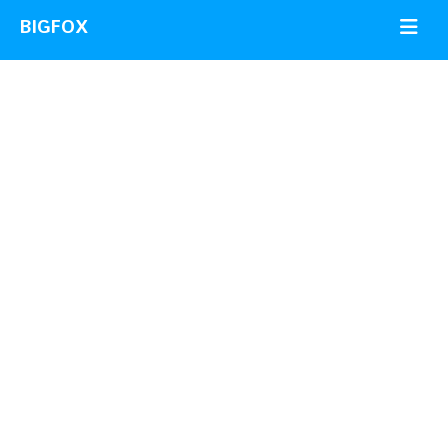
成效展示
首页
成效展示