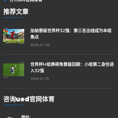
咨询
ued官网体育
推荐文章
加纳晋级世界杯32强：第三名出线成为本组
焦点
2026-07-20
世界杯H组佛得角晋级回顾：小组第二身份进
入32强
2026-07-19
咨询
ued官网体育
地址: