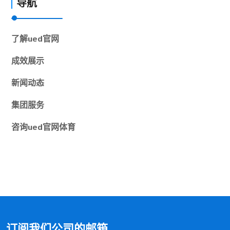
导航
了解
ued官网
成效展示
新闻动态
集团服务
咨询
ued官网体育
订阅我们公司的邮箱