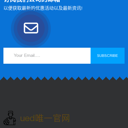
以便获取最新的优惠活动以及最新资讯!
SUBSCRIBE