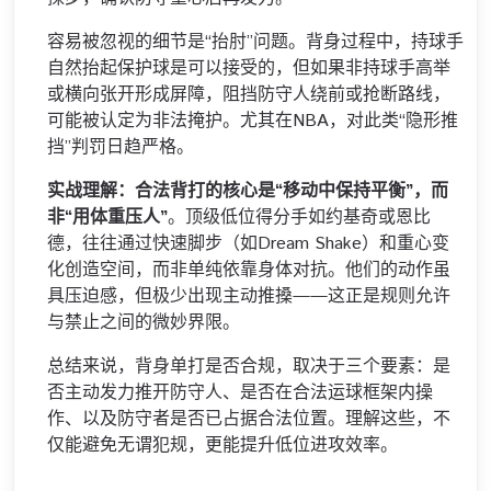
容易被忽视的细节是“抬肘”问题。背身过程中，持球手
自然抬起保护球是可以接受的，但如果非持球手高举
或横向张开形成屏障，阻挡防守人绕前或抢断路线，
可能被认定为非法掩护。尤其在NBA，对此类“隐形推
挡”判罚日趋严格。
实战理解：合法背打的核心是“移动中保持平衡”，而
非“用体重压人”
。顶级低位得分手如约基奇或恩比
德，往往通过快速脚步（如Dream Shake）和重心变
化创造空间，而非单纯依靠身体对抗。他们的动作虽
具压迫感，但极少出现主动推搡——这正是规则允许
与禁止之间的微妙界限。
总结来说，背身单打是否合规，取决于三个要素：是
否主动发力推开防守人、是否在合法运球框架内操
作、以及防守者是否已占据合法位置。理解这些，不
仅能避免无谓犯规，更能提升低位进攻效率。