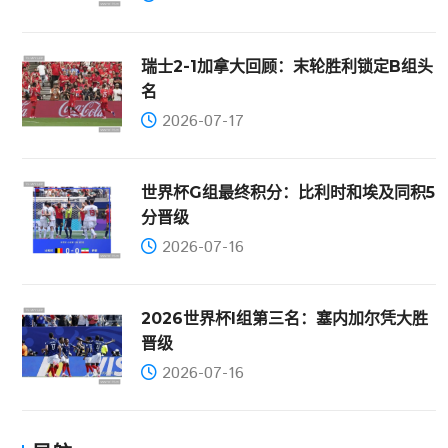
瑞士2-1加拿大回顾：末轮胜利锁定B组头
名
2026-07-17
世界杯G组最终积分：比利时和埃及同积5
分晋级
2026-07-16
2026世界杯I组第三名：塞内加尔凭大胜
晋级
2026-07-16