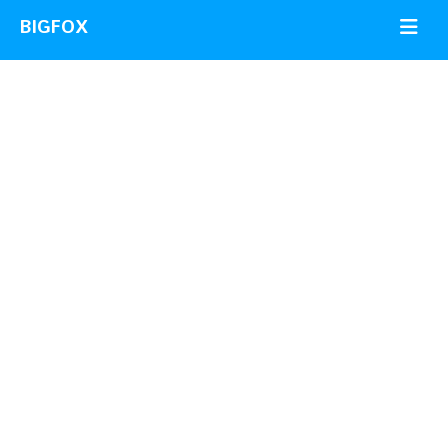
成效展示
首页
成效展示