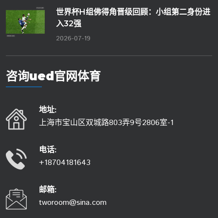
世界杯H组佛得角晋级回顾：小组第二身份进
入32强
2026-07-19
咨询
ued官网体育
地址:
上海市宝山区双城路803弄9号2806室-1
电话:
+18704181643
邮箱:
tworoom@sina.com