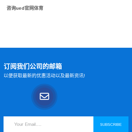
咨询
ued官网体育
订阅我们公司的邮箱
以便获取最新的优惠活动以及最新资讯!
SUBSCRIBE