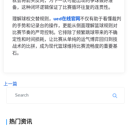
就会将箭头反向，为下一次可能出现的争球做好准
备，这种闭环逻辑保证了比赛循环往复的连贯性。
理解球权交替规则，
ued在线官网
不仅有助于看懂裁判
的手势和记录台的操作，更能从侧面理解篮球规则对
比赛节奏的严苛控制。它排除了频繁跳球带来的不确
定性和时间损耗，让比赛从单纯的运气博弈回归到技
战术的比拼，成为现代篮球维持比赛流畅度的重要基
石。
上一篇
热门资讯