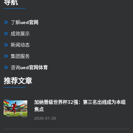
导航
了解
ued官网
成效展示
新闻动态
集团服务
咨询
ued官网体育
推荐文章
加纳晋级世界杯32强：第三名出线成为本组
焦点
2026-07-20